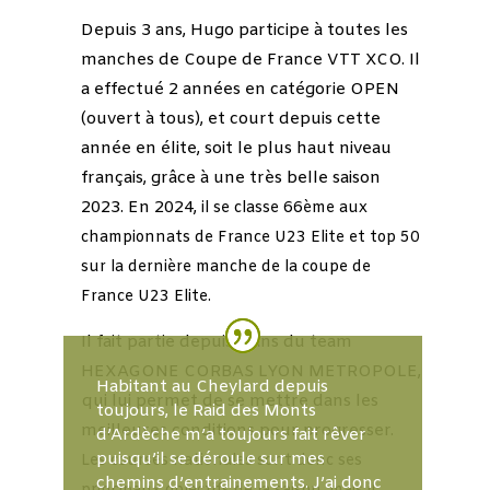
Depuis 3 ans, Hugo participe à toutes les
manches de Coupe de France VTT XCO. Il
a effectué 2 années en catégorie OPEN
(ouvert à tous), et court depuis cette
année en élite,
soit le plus haut niveau
français
, grâce à une très belle saison
2023. En 2024,
il se classe
66ème aux
championnats de France U23 Elite et top 50
sur la dernière manche de la coupe de
France U23 Elite.
Il fait partie depuis 2 ans du team
HEXAGONE CORBAS LYON METROPOLE,
Habitant au Cheylard depuis
qui lui permet de se mettre dans les
toujours, le Raid des Monts
meilleures conditions pour progresser.
d’Ardèche m’a toujours fait rêver
puisqu’il se déroule sur mes
Les courses nationales sont donc ses
chemins d’entrainements. J’ai donc