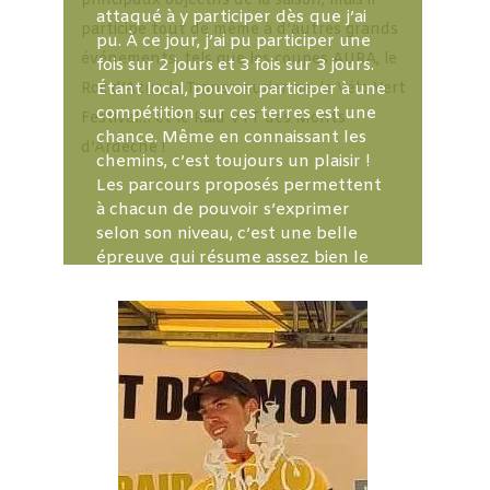
principaux objectifs de la saison, mais il
attaqué à y participer dès que j’ai
participe tout de même à d’autres grands
pu. À ce jour, j’ai pu participer une
événements, tels que les coupes AURA, le
fois sur 2 jours et 3 fois sur 3 jours.
Roc d’Azur, la Transmaurienne, le Vélo Vert
Étant local, pouvoir participer à une
compétition sur ces terres est une
Festival… et le Raid VTT des Monts
chance. Même en connaissant les
d’Ardèche !
chemins, c’est toujours un plaisir !
Les parcours proposés permettent
à chacun de pouvoir s’exprimer
selon son niveau, c’est une belle
épreuve qui résume assez bien le
potentiel de notre territoire.
J’apprécie aussi le format des 3
jours de courses, qui permet aussi
d’être une épreuve conviviale et
très familiale. Un grand merci à tous
les bénévoles qui œuvrent pour cet
événement.